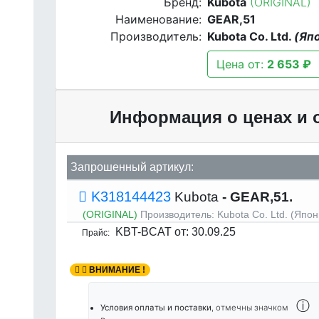
Бренд:
Kubota
(ORIGINAL)
Наименование:
GEAR,51
Производитель:
Kubota Co. Ltd.
(Яп
Цена от:
2 653 ₽
Информация о ценах и 
Запрошенный артикул:
K318144423
Kubota
- GEAR,51.
(ORIGINAL)
Производитель:
Kubota Co. Ltd. (Япон
KBT-BCAT
от: 30.09.25
Прайс:
ВНИМАНИЕ !
ⓘ
Условия оплаты и поставки
, отмечны значком