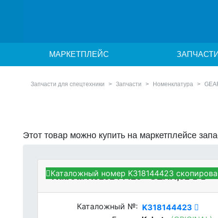
МАРКЕТПЛЕЙС
ЗАПЧАСТ
Запчасти для спецтехники
Запчасти
Номенклатура
GEA
Этот товар можно купить на маркетплейсе зап
Каталожный номер K318144423 скопирова
Kubota K318144423 - GEAR,51
Каталожный №:
K318144423