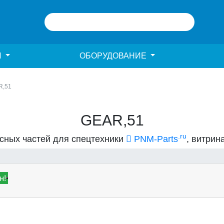
И
ОБОРУДОВАНИЕ
R,51
GEAR,51
.ru
асных частей для спецтехники
PNM-Parts
, витрин
н!