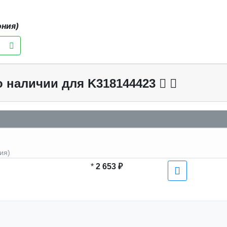
ония)
о наличии для K318144423
ия)
*
2 653 ₽