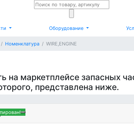
сти
Оборудование
Ус
Номенклатура
WIRE,ENGINE
ть на маркетплейсе запасных ча
которого, представлена ниже.
пирован!
,ENGINE