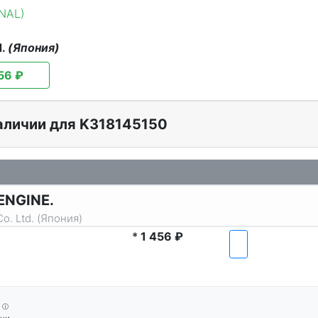
INAL)
d.
(Япония)
56 ₽
аличии для K318145150
ENGINE.
o. Ltd. (Япония)
*
1 456 ₽
ⓘ