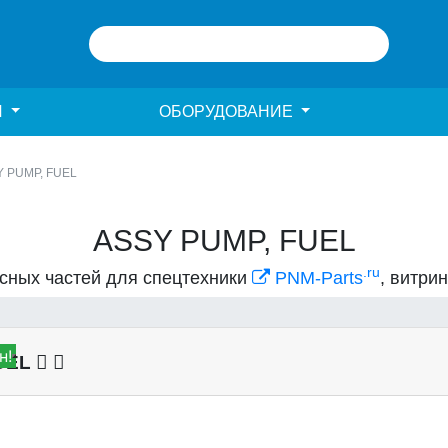
И
ОБОРУДОВАНИЕ
 PUMP, FUEL
ASSY PUMP, FUEL
.ru
асных частей для спецтехники
PNM-Parts
, витри
н!
FUEL