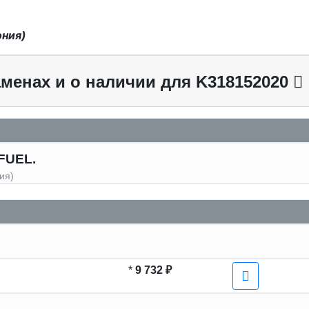
ония)
менах и о наличии для K318152020
FUEL.
ия)
*
9 732 ₽