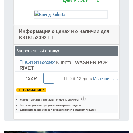
Цена от:
32 ₽
Информация о ценах и о наличии для
K318152492
Запрошенный артикул:
K318152492
Kubota
- WASHER,POP
RIVET.
*
32 ₽
:
28-42 дн. в
Мытищи
ВНИМАНИЕ !
ⓘ
Условия оплаты и поставки
, отмечны значком
Все цены указаны для
указанных пунктов выдачи
.
Дополнительные условия оговариваются с отделом продаж!