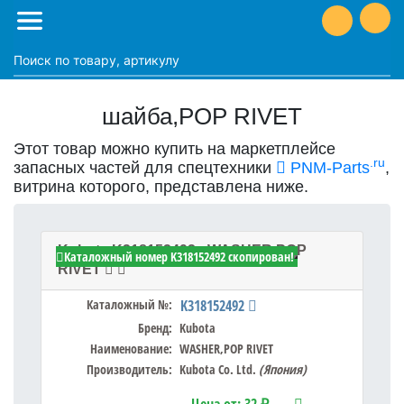
шайба,POP RIVET
Этот товар можно купить на маркетплейсе
.ru
запасных частей для спецтехники
PNM-Parts
,
витрина которого, представлена ниже.
Kubota K318152492 - WASHER,POP
Каталожный номер K318152492 скопирован!
RIVET
Каталожный №:
K318152492
Бренд:
Kubota
Наименование:
WASHER,POP RIVET
Производитель:
Kubota Co. Ltd.
(Япония)