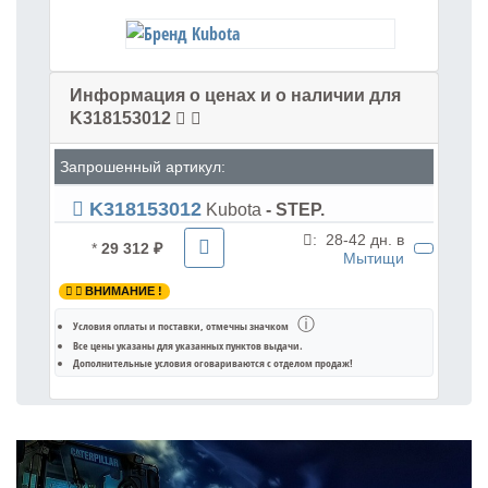
Информация о ценах и о наличии для
K318153012
Запрошенный артикул:
K318153012
Kubota
- STEP.
:
28-42 дн. в
*
29 312 ₽
Мытищи
ВНИМАНИЕ !
ⓘ
Условия оплаты и поставки
, отмечны значком
Все цены указаны для
указанных пунктов выдачи
.
Дополнительные условия оговариваются с отделом продаж!