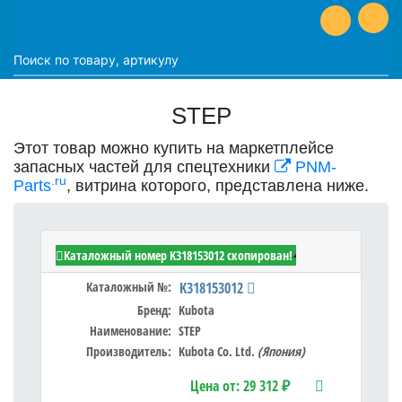
STEP
Этот товар можно купить на маркетплейсе
запасных частей для спецтехники
PNM-
.ru
Parts
, витрина которого, представлена ниже.
Kubota K318153012 - STEP
Каталожный номер K318153012 скопирован!
Каталожный №:
K318153012
Бренд:
Kubota
Наименование:
STEP
Производитель:
Kubota Co. Ltd.
(Япония)
Цена от:
29 312 ₽