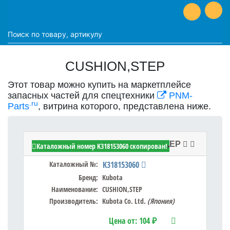
CUSHION,STEP
Этот товар можно купить на маркетплейсе
запасных частей для спецтехники
PNM-
.ru
Parts
, витрина которого, представлена ниже.
Kubota K318153060 - CUSHION,STEP
Каталожный номер K318153060 скопирован!
Каталожный №:
K318153060
Бренд:
Kubota
Наименование:
CUSHION,STEP
Производитель:
Kubota Co. Ltd.
(Япония)
Цена от:
104 ₽