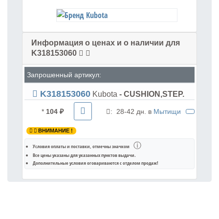
Информация о ценах и о наличии для
K318153060
Запрошенный артикул:
K318153060
Kubota
- CUSHION,STEP.
*
104 ₽
:
28-42 дн. в
Мытищи
ВНИМАНИЕ !
ⓘ
Условия оплаты и поставки
, отмечны значком
Все цены указаны для
указанных пунктов выдачи
.
Дополнительные условия оговариваются с отделом продаж!