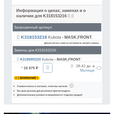
Информация о ценах, заменах и о
наличии для K318153216
Запрошенный артикул:
K318153216
Kubota
- MASK,FRONT.
Данная запчасть нами не поставляется, смотрите замены.
Замены для K318153216:
K318095320
Kubota
- MASK,FRONT
.
:
28-42 дн. в
*
18 975 ₽
Мытищи
ВНИМАНИЕ !
ⓘ
Условия оплаты и поставки
, отмечны значком
Все цены указаны для
указанных пунктов выдачи
.
Дополнительные условия оговариваются с отделом продаж!