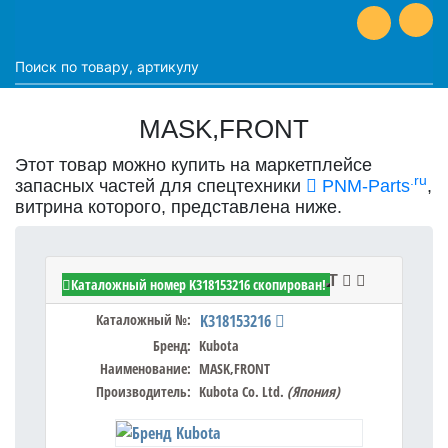
MASK,FRONT
Этот товар можно купить на маркетплейсе
.ru
запасных частей для спецтехники
PNM-Parts
,
витрина которого, представлена ниже.
Kubota K318153216 - MASK,FRONT
Каталожный номер K318153216 скопирован!
Каталожный №:
K318153216
Бренд:
Kubota
Наименование:
MASK,FRONT
Производитель:
Kubota Co. Ltd.
(Япония)