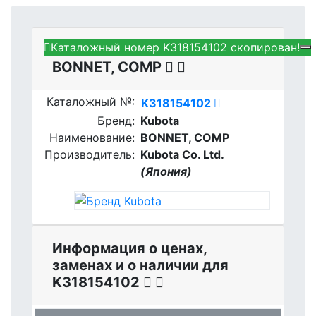
Каталожный номер K318154102 скопирован!
Kubota K318154102 -
BONNET, COMP
Каталожный №:
K318154102
Бренд:
Kubota
Наименование:
BONNET, COMP
Производитель:
Kubota Co. Ltd.
(Япония)
Информация о ценах,
заменах и о наличии для
K318154102