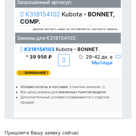
Запрошенный артикул:
K318154102
Kubota
- BONNET,
COMP.
Данная запчасть нами не поставляется, смотрите замены.
Замены для K318154102:
K318154103
Kubota
- BONNET
.
*
39 956 ₽
:
28-42 дн. в
Мытищи
ВНИМАНИЕ !
Условия оплаты и поставки
, отмечны значком
ⓘ
Все цены указаны для
указанных пунктов выдачи
.
Дополнительные условия оговариваются с отделом
продаж!
Пришлите Вашу заявку сейчас