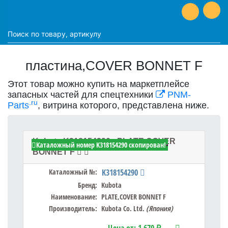
пластина,COVER BONNET F
Этот товар можно купить на маркетплейсе
запасных частей для спецтехники
PNM-
.ru
Parts
, витрина которого, представлена ниже.
Kubota K318154290 - PLATE,COVER
Каталожный номер K318154290 скопирован!
BONNET F
Каталожный №:
K318154290
Бренд:
Kubota
Наименование:
PLATE,COVER BONNET F
Производитель:
Kubota Co. Ltd.
(Япония)