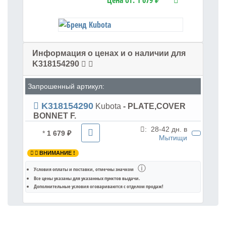
Цена от:
1 679 ₽
Информация о ценах и о наличии для
K318154290
Запрошенный артикул:
K318154290
Kubota
- PLATE,COVER
BONNET F.
:
28-42 дн. в
*
1 679 ₽
Мытищи
ВНИМАНИЕ !
ⓘ
Условия оплаты и поставки
, отмечны значком
Все цены указаны для
указанных пунктов выдачи
.
Дополнительные условия оговариваются с отделом продаж!