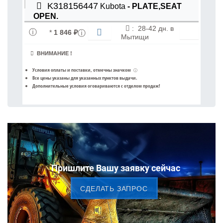
K318156447
Kubota
- PLATE,SEAT
OPEN.
:
28-42 дн. в
*
1 846 ₽
Мытищи
ВНИМАНИЕ !
Условия оплаты и поставки
, отмечны значком
ⓘ
Все цены указаны для
указанных пунктов выдачи
.
Дополнительные условия оговариваются с отделом продаж!
Пришлите Вашу заявку сейчас
CДЕЛАТЬ ЗАПРОС