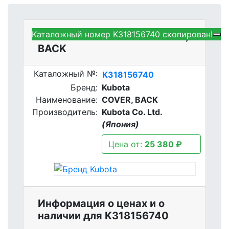
Каталожный номер K318156740 скопирован!
Kubota K318156740 - COVER,
BACK
Каталожный №:
K318156740
Бренд:
Kubota
Наименование:
COVER, BACK
Производитель:
Kubota Co. Ltd.
(Япония)
Цена от:
25 380 ₽
Информация о ценах и о
наличии для K318156740