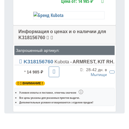
Цена от:
14 985 ₽
Информация о ценах и о наличии для
K318156760
Запрошенный артикул:
K318156760
Kubota
- ARMREST, KIT RH.
:
28-42 дн. в
*
14 985 ₽
Мытищи
ВНИМАНИЕ !
ⓘ
Условия оплаты и поставки
, отмечны значком
Все цены указаны для
указанных пунктов выдачи
.
Дополнительные условия оговариваются с отделом продаж!