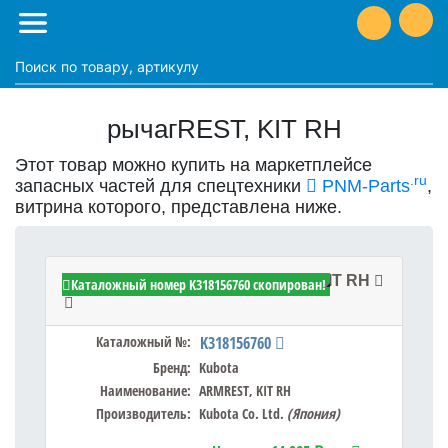
рычагREST, KIT RH
Этот товар можно купить на маркетплейсе
.ru
запасных частей для спецтехники
PNM-Parts
,
витрина которого, представлена ниже.
Kubota K318156760 - ARMREST, KIT RH
Каталожный номер K318156760 скопирован!
Каталожный №:
K318156760
Бренд:
Kubota
Наименование:
ARMREST, KIT RH
Производитель:
Kubota Co. Ltd.
(Япония)