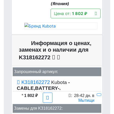
(Япония)
Цена от:
1 802 ₽
Информация о ценах,
заменах и о наличии для
K318162272
Запрошенный артикул:
K318162272
Kubota
-
CABLE,BATTERY-.
*
1 802 ₽
:
28-42 дн. в
Мытищи
Замены для K318162272: