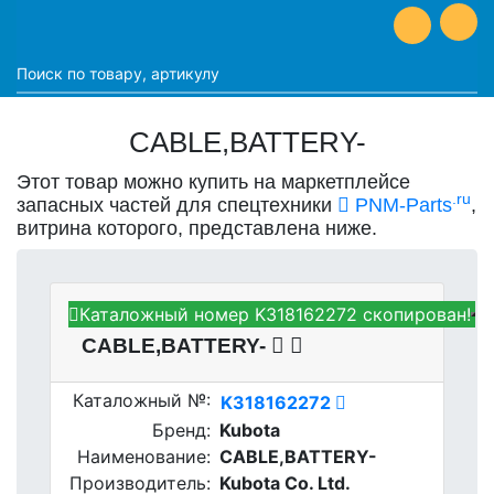
CABLE,BATTERY-
Этот товар можно купить на маркетплейсе
.ru
запасных частей для спецтехники
PNM-Parts
,
витрина которого, представлена ниже.
Каталожный номер K318162272 скопирован!
Kubota K318162272 -
CABLE,BATTERY-
Каталожный №:
K318162272
Бренд:
Kubota
Наименование:
CABLE,BATTERY-
Производитель:
Kubota Co. Ltd.