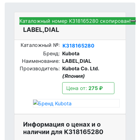
Каталожный номер K318165280 скопирован!
Kubota K318165280 -
LABEL,DIAL
Каталожный №:
K318165280
Бренд:
Kubota
Наименование:
LABEL,DIAL
Производитель:
Kubota Co. Ltd.
(Япония)
Цена от:
275 ₽
Информация о ценах и о
наличии для K318165280