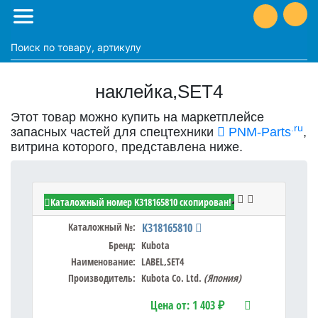
наклейка,SET4
Этот товар можно купить на маркетплейсе
.ru
запасных частей для спецтехники
PNM-Parts
,
витрина которого, представлена ниже.
Kubota K318165810 - LABEL,SET4
Каталожный номер K318165810 скопирован!
Каталожный №:
K318165810
Бренд:
Kubota
Наименование:
LABEL,SET4
Производитель:
Kubota Co. Ltd.
(Япония)
Цена от:
1 403 ₽