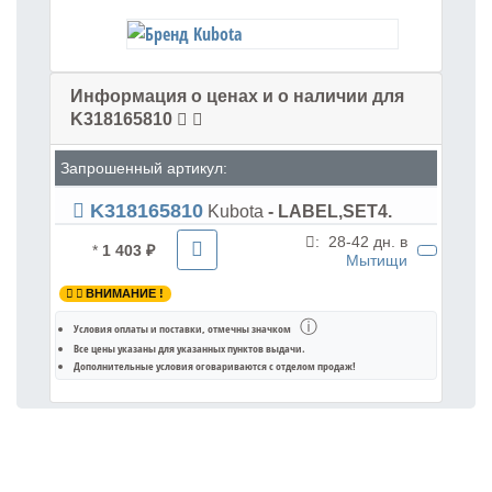
Информация о ценах и о наличии для
K318165810
Запрошенный артикул:
K318165810
Kubota
- LABEL,SET4.
:
28-42 дн. в
*
1 403 ₽
Мытищи
ВНИМАНИЕ !
ⓘ
Условия оплаты и поставки
, отмечны значком
Все цены указаны для
указанных пунктов выдачи
.
Дополнительные условия оговариваются с отделом продаж!