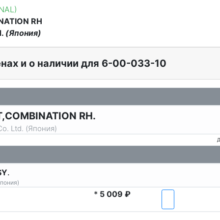
INAL)
NATION RH
d.
(Япония)
нах и о наличии для 6-00-033-10
T,COMBINATION RH.
o. Ltd. (Япония)
Д
SY
.
Япония)
*
5 009 ₽