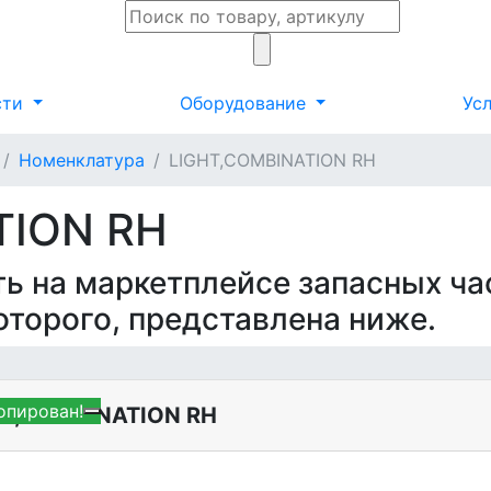
сти
Оборудование
Ус
Номенклатура
LIGHT,COMBINATION RH
TION RH
ть на маркетплейсе запасных ча
которого, представлена ниже.
опирован!
GHT,COMBINATION RH