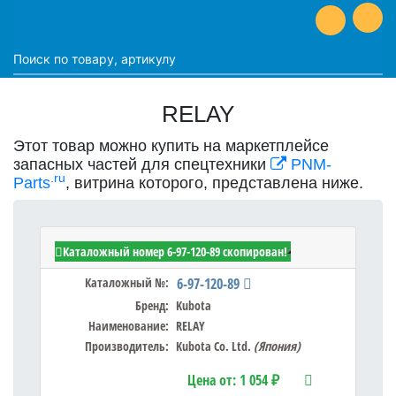
RELAY
Этот товар можно купить на маркетплейсе
запасных частей для спецтехники
PNM-
.ru
Parts
, витрина которого, представлена ниже.
Kubota 6-97-120-89 - RELAY
Каталожный номер 6-97-120-89 скопирован!
Каталожный №:
6-97-120-89
Бренд:
Kubota
Наименование:
RELAY
Производитель:
Kubota Co. Ltd.
(Япония)
Цена от:
1 054 ₽