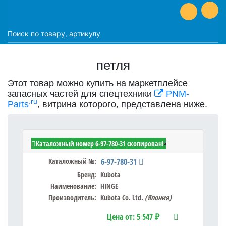
петля
Этот товар можно купить на маркетплейсе
запасных частей для спецтехники
PNM-
.ru
Parts
, витрина которого, представлена ниже.
Kubota 6-97-780-31 - HINGE
Каталожный номер 6-97-780-31 скопирован!
Каталожный №:
6-97-780-31
Бренд:
Kubota
Наименование:
HINGE
Производитель:
Kubota Co. Ltd.
(Япония)
Цена от:
5 547 ₽