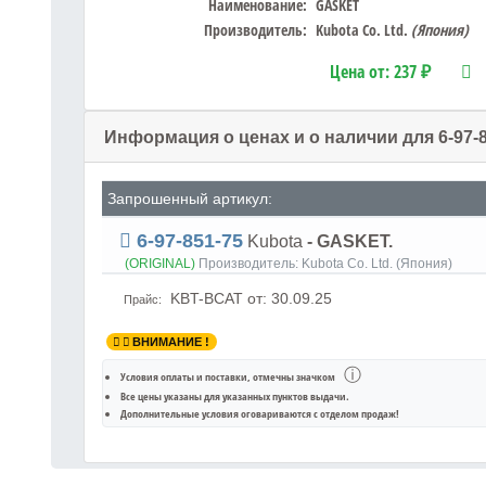
Наименование:
GASKET
Производитель:
Kubota Co. Ltd.
(Япония)
Цена от:
237 ₽
Информация о ценах и о наличии для 6-97-
Запрошенный артикул:
6-97-851-75
Kubota
- GASKET.
(ORIGINAL)
Производитель:
Kubota Co. Ltd. (Япония)
KBT-BCAT
от: 30.09.25
Прайс:
ВНИМАНИЕ !
ⓘ
Условия оплаты и поставки
, отмечны значком
Все цены указаны для
указанных пунктов выдачи
.
Дополнительные условия оговариваются с отделом продаж!