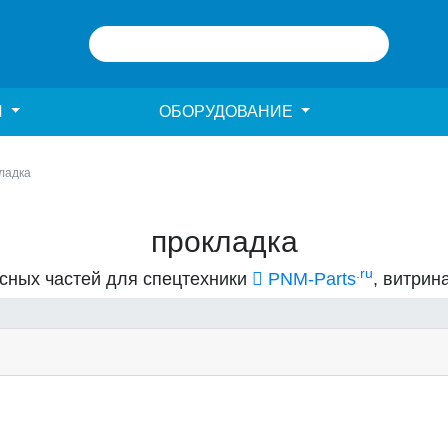
И
ОБОРУДОВАНИЕ
ладка
прокладка
.ru
асных частей для спецтехники
PNM-Parts
, витрин