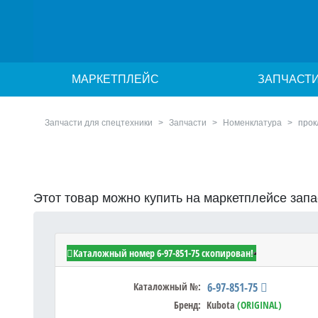
МАРКЕТПЛЕЙС
ЗАПЧАСТ
Запчасти для спецтехники
Запчасти
Номенклатура
прок
Этот товар можно купить на маркетплейсе зап
Kubota 6-97-851-75 - GASKET
Каталожный номер 6-97-851-75 скопирован!
Каталожный №:
6-97-851-75
Бренд:
Kubota
(ORIGINAL)