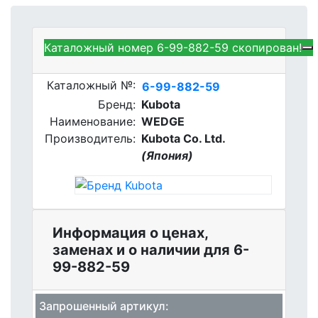
Каталожный номер 6-99-882-59 скопирован!
Kubota 6-99-882-59 - WEDGE
Каталожный №:
6-99-882-59
Бренд:
Kubota
Наименование:
WEDGE
Производитель:
Kubota Co. Ltd.
(Япония)
Информация о ценах,
заменах и о наличии для 6-
99-882-59
Запрошенный артикул: