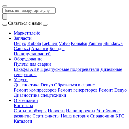
Связаться с нами
Маркетплейс
Запчасти
Denyo
Kubota
Liebherr
Volvo
Komatsu
Yanmar
Shindaiwa
Camozzi
Аналоги
Бренды
По виду запчастей
Оборудование
Пульты для сварки
Шкафы АВР
Предпусковые подогреватели
Дизельные
генераторы
Услуги
Диагностика Denyo
Обратиться в сервис
Ремонт компрессоров
Ремонт генераторов
Ремонт Denyo
Диагностика спецтехники
О компании
Контакты
Статьи и обзоры
Новости
Наши проекты
Устойчивое
развитие
Сертификаты
Наша история
Справочник КГС
Каталоги