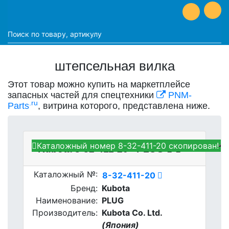
штепсельная вилка
Этот товар можно купить на маркетплейсе
запасных частей для спецтехники
PNM-
.ru
Parts
, витрина которого, представлена ниже.
Каталожный номер 8-32-411-20 скопирован!
Kubota 8-32-411-20 - PLUG
Каталожный №:
8-32-411-20
Бренд:
Kubota
Наименование:
PLUG
Производитель:
Kubota Co. Ltd.
(Япония)