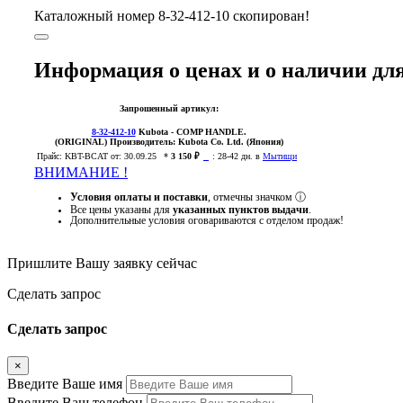
Каталожный номер 8-32-412-10 скопирован!
Информация о ценах и о наличии для
Запрошенный артикул:
8-32-412-10
Kubota
- COMP HANDLE.
(ORIGINAL)
Производитель:
Kubota Co. Ltd. (Япония)
Прайс:
KBT-BCAT
от: 30.09.25
*
3 150 ₽
:
28-42 дн. в
Мытищи
ВНИМАНИЕ !
Условия оплаты и поставки
, отмечны значком
ⓘ
Все цены указаны для
указанных пунктов выдачи
.
Дополнительные условия оговариваются с отделом продаж!
Пришлите Вашу заявку сейчас
Cделать запрос
Cделать запрос
×
Введите Ваше имя
Введите Ваш телефон