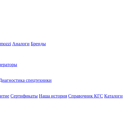
mozzi
Аналоги
Бренды
нераторы
Диагностика спецтехники
витие
Сертификаты
Наша история
Справочник КГС
Каталоги