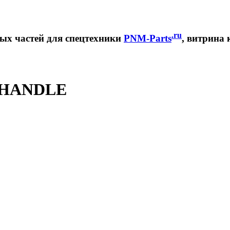
.ru
ных частей для спецтехники
PNM-Parts
, витрина 
P HANDLE