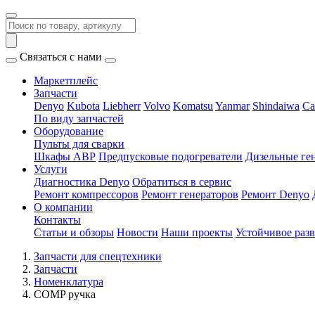
Связаться с нами
Маркетплейс
Запчасти
Denyo
Kubota
Liebherr
Volvo
Komatsu
Yanmar
Shindaiwa
Ca
По виду запчастей
Оборудование
Пульты для сварки
Шкафы АВР
Предпусковые подогреватели
Дизельные ге
Услуги
Диагностика Denyo
Обратиться в сервис
Ремонт компрессоров
Ремонт генераторов
Ремонт Denyo
О компании
Контакты
Статьи и обзоры
Новости
Наши проекты
Устойчивое раз
Запчасти для спецтехники
Запчасти
Номенклатура
COMP ручка