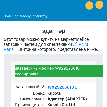
адаптер
Этот товар можно купить на маркетплейсе
запасных частей для спецтехники
PNM-
.ru
Parts
, витрина которого, представлена ниже.
Каталожный номер W929295010
Kubota W929295010 - Адаптер
скопирован!
(ADAPTER)
Каталожный №:
W929295010
Бренд:
Kubota
Наименование:
Адаптер (ADAPTER)
Производитель:
Kubota Co. Ltd.