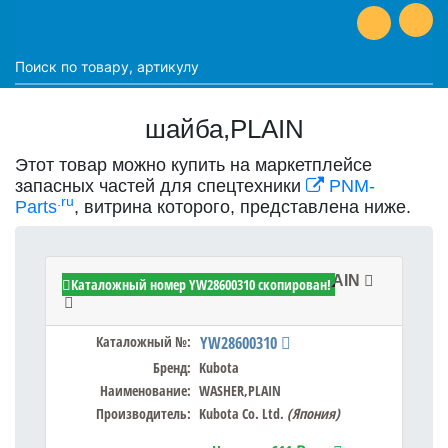
шайба,PLAIN
Этот товар можно купить на маркетплейсе
запасных частей для спецтехники
PNM-
.ru
Parts
, витрина которого, представлена ниже.
Kubota YW28600310 - WASHER,PLAIN
Каталожный номер YW28600310 скопирован!
Каталожный №:
YW28600310
Бренд:
Kubota
Наименование:
WASHER,PLAIN
Производитель:
Kubota Co. Ltd.
(Япония)