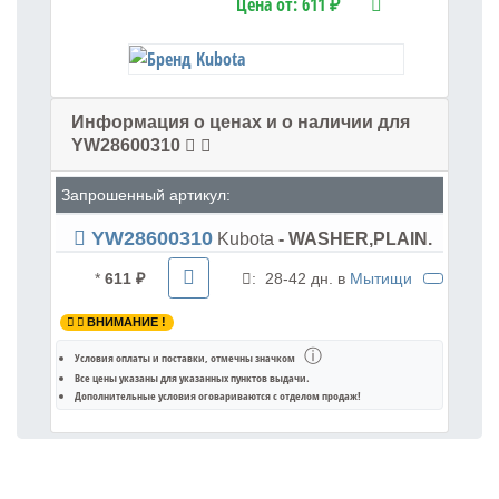
Цена от:
611 ₽
Информация о ценах и о наличии для
YW28600310
Запрошенный артикул:
YW28600310
Kubota
- WASHER,PLAIN.
*
611 ₽
:
28-42 дн. в
Мытищи
ВНИМАНИЕ !
ⓘ
Условия оплаты и поставки
, отмечны значком
Все цены указаны для
указанных пунктов выдачи
.
Дополнительные условия оговариваются с отделом продаж!