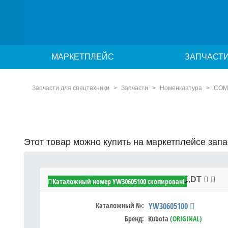
МАРКЕТПЛЕЙС
ЗАПЧАСТ
Запчасти для спецтехники
Запчасти
Номенклатура
COM
Этот товар можно купить на маркетплейсе зап
Kubota YW30605100 - COMP.VALVE,DT
Каталожный номер YW30605100 скопирован!
Каталожный №:
YW30605100
Бренд:
Kubota
(ORIGINAL)