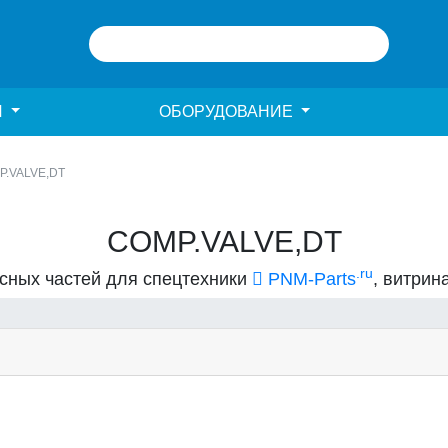
И
ОБОРУДОВАНИЕ
P.VALVE,DT
COMP.VALVE,DT
.ru
асных частей для спецтехники
PNM-Parts
, витрин