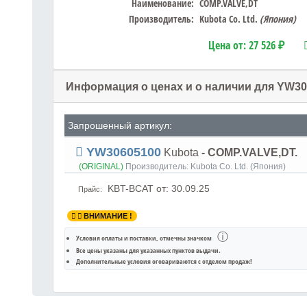
Наименование:
COMP.VALVE,DT
Производитель:
Kubota Co. Ltd.
(Япония)
Цена от:
27 526 ₽
Информация о ценах и о наличии для YW3
Запрошенный артикул:
YW30605100
Kubota
- COMP.VALVE,DT.
(ORIGINAL)
Производитель:
Kubota Co. Ltd. (Япония)
KBT-BCAT
от: 30.09.25
Прайс:
ВНИМАНИЕ !
ⓘ
Условия оплаты и поставки
, отмечны значком
Все цены указаны для
указанных пунктов выдачи
.
Дополнительные условия оговариваются с отделом продаж!