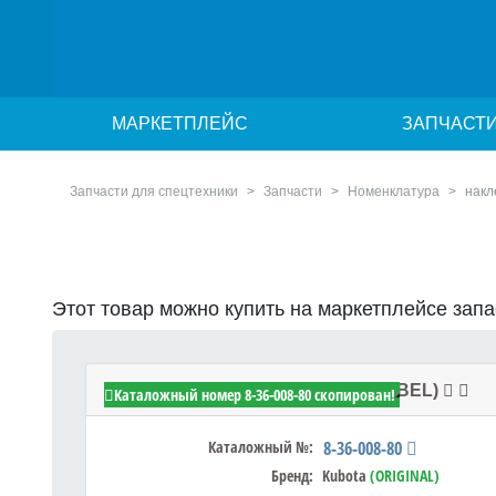
МАРКЕТПЛЕЙС
ЗАПЧАСТ
Запчасти для спецтехники
Запчасти
Номенклатура
накл
Этот товар можно купить на маркетплейсе зап
Kubota 8-36-008-80 - Этикетка (LABEL)
Каталожный номер 8-36-008-80 скопирован!
Каталожный №:
8-36-008-80
Бренд:
Kubota
(ORIGINAL)