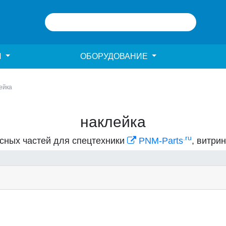
И
ОБОРУДОВАНИЕ
ейка
наклейка
.ru
асных частей для спецтехники
PNM-Parts
, витри