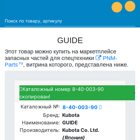
GUIDE
Этот товар можно купить на маркетплейсе
запасных частей для спецтехники
PNM-
.ru
Parts
, витрина которого, представлена ниже.
Каталожный номер 8-40-003-90
Kubota 8-40-003-90 - GUIDE
скопирован!
Каталожный №:
8-40-003-90
Бренд:
Kubota
Наименование:
GUIDE
Производитель:
Kubota Co. Ltd.
(Япония)