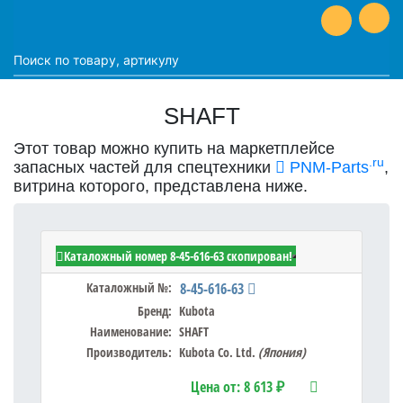
SHAFT
Этот товар можно купить на маркетплейсе
.ru
запасных частей для спецтехники
PNM-Parts
,
витрина которого, представлена ниже.
Kubota 8-45-616-63 - SHAFT
Каталожный номер 8-45-616-63 скопирован!
Каталожный №:
8-45-616-63
Бренд:
Kubota
Наименование:
SHAFT
Производитель:
Kubota Co. Ltd.
(Япония)
Цена от:
8 613 ₽