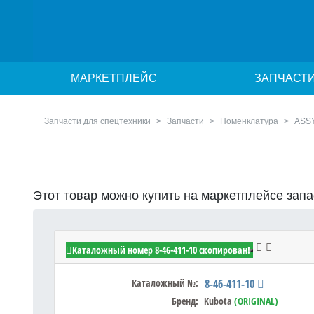
МАРКЕТПЛЕЙС
ЗАПЧАСТ
Запчасти для спецтехники
Запчасти
Номенклатура
ASS
Этот товар можно купить на маркетплейсе зап
Kubota 8-46-411-10 - ASSY FRAME
Каталожный номер 8-46-411-10 скопирован!
Каталожный №:
8-46-411-10
Бренд:
Kubota
(ORIGINAL)