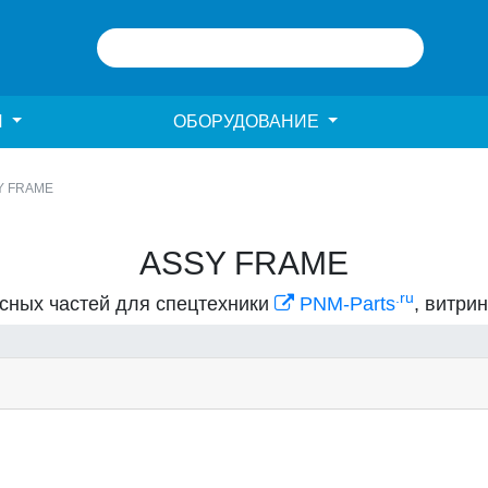
И
ОБОРУДОВАНИЕ
Y FRAME
ASSY FRAME
.ru
асных частей для спецтехники
PNM-Parts
, витри