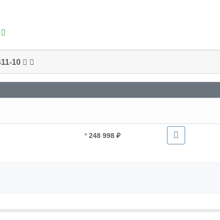
411-10
*
248 998 ₽