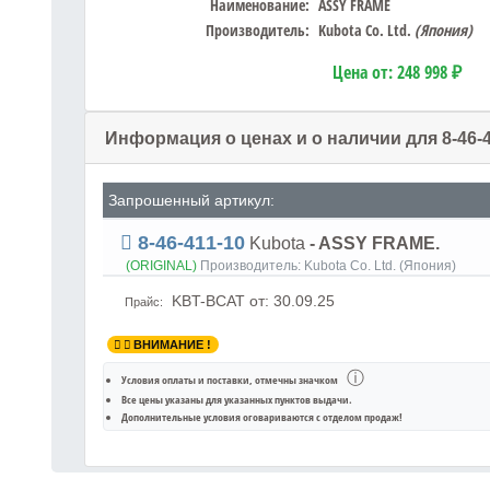
Наименование:
ASSY FRAME
Производитель:
Kubota Co. Ltd.
(Япония)
Цена от:
248 998 ₽
Информация о ценах и о наличии для 8-46-
Запрошенный артикул:
8-46-411-10
Kubota
- ASSY FRAME.
(ORIGINAL)
Производитель:
Kubota Co. Ltd. (Япония)
KBT-BCAT
от: 30.09.25
Прайс:
ВНИМАНИЕ !
ⓘ
Условия оплаты и поставки
, отмечны значком
Все цены указаны для
указанных пунктов выдачи
.
Дополнительные условия оговариваются с отделом продаж!