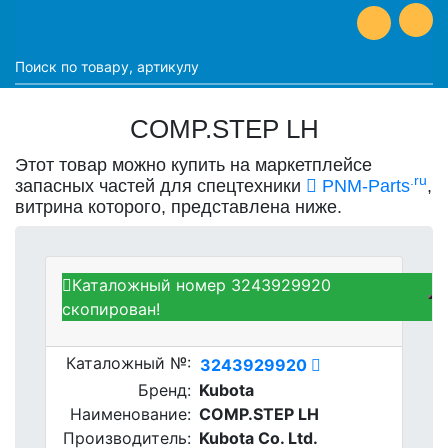
COMP.STEP LH
Этот товар можно купить на маркетплейсе
.ru
запасных частей для спецтехники
PNM-Parts
,
витрина которого, представлена ниже.
Каталожный номер 3243929920
Kubota 3243929920 -
скопирован!
COMP.STEP LH
Каталожный №:
3243929920
Бренд:
Kubota
Наименование:
COMP.STEP LH
Производитель:
Kubota Co. Ltd.