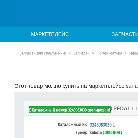
МАРКЕТПЛЕЙС
ЗАПЧАСТ
Запчасти для спецтехники
Запчасти
Номенклатура
крыш
Этот товар можно купить на маркетплейсе зап
Kubota 3243983030 - CAP,CLUTCH PEDAL
Каталожный номер 3243983030 скопирован!
Каталожный №:
3243983030
Бренд:
Kubota
(ORIGINAL)