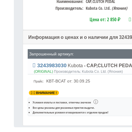
Наименование:
CAP,CLUTCH PEDAL
Производитель:
Kubota Co. Ltd.
(Япония)
Цена от:
2 850 ₽
Информация о ценах и о наличии для 3243
Запрошенный артикул:
3243983030
Kubota
- CAP,CLUTCH PEDA
(ORIGINAL)
Производитель:
Kubota Co. Ltd. (Япония)
KBT-BCAT
от: 30.09.25
Прайс:
ВНИМАНИЕ !
ⓘ
Условия оплаты и поставки
, отмечны значком
Все цены указаны для
указанных пунктов выдачи
.
Дополнительные условия оговариваются с отделом продаж!