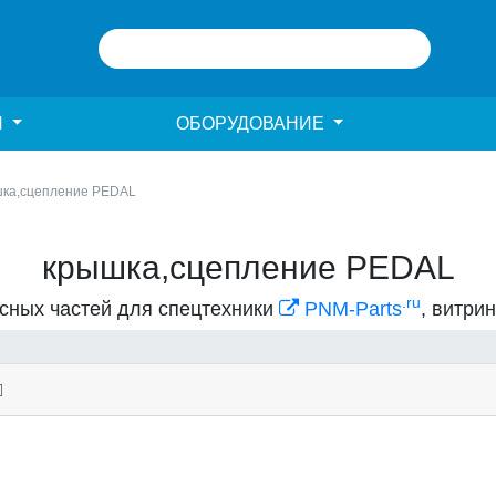
И
ОБОРУДОВАНИЕ
ка,сцепление PEDAL
крышка,сцепление PEDAL
.ru
асных частей для спецтехники
PNM-Parts
, витри