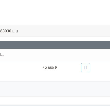
983030
L.
*
2 850 ₽