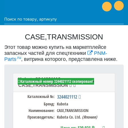
CASE,TRANSMISSION
Этот товар можно купить на маркетплейсе
запасных частей для спецтехники
PNM-
.ru
Parts
, витрина которого, представлена ниже.
Kubota 3244021112 -
Каталожный номер 3244021112 скопирован!
CASE,TRANSMISSION
Каталожный №:
3244021112
Бренд:
Kubota
Наименование:
CASE,TRANSMISSION
Производитель:
Kubota Co. Ltd.
(Япония)