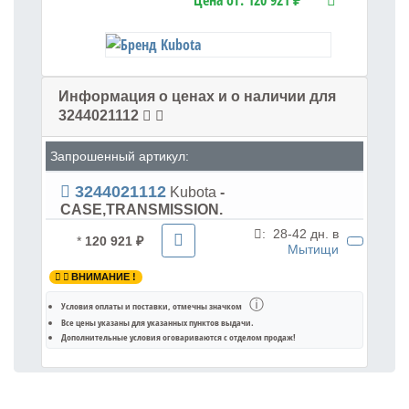
Цена от:
120 921 ₽
Информация о ценах и о наличии для
3244021112
Запрошенный артикул:
3244021112
Kubota
-
CASE,TRANSMISSION.
:
28-42 дн. в
*
120 921 ₽
Мытищи
ВНИМАНИЕ !
ⓘ
Условия оплаты и поставки
, отмечны значком
Все цены указаны для
указанных пунктов выдачи
.
Дополнительные условия оговариваются с отделом продаж!