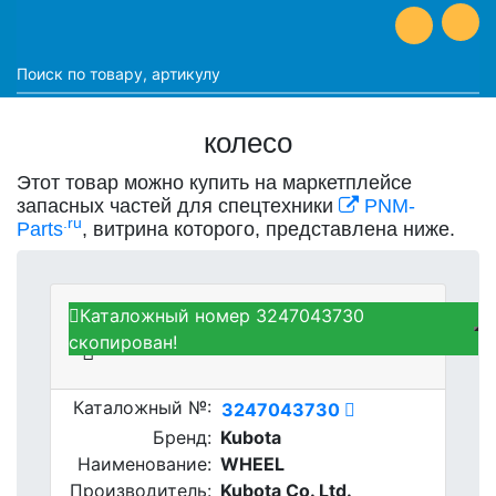
колесо
Этот товар можно купить на маркетплейсе
запасных частей для спецтехники
PNM-
.ru
Parts
, витрина которого, представлена ниже.
Каталожный номер 3247043730
Kubota 3247043730 - WHEEL
скопирован!
Каталожный №:
3247043730
Бренд:
Kubota
Наименование:
WHEEL
Производитель:
Kubota Co. Ltd.