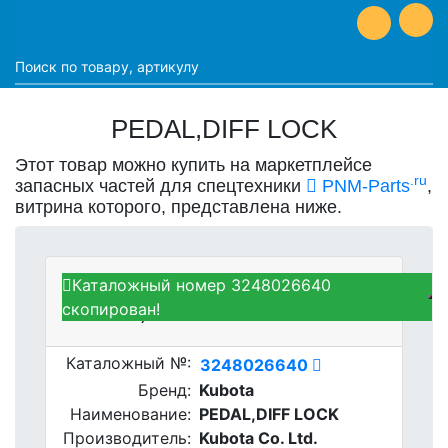
PEDAL,DIFF LOCK
Этот товар можно купить на маркетплейсе
.ru
запасных частей для спецтехники
PNM-Parts
,
витрина которого, представлена ниже.
Каталожный номер 3248026640
Kubota 3248026640 -
скопирован!
PEDAL,DIFF LOCK
Каталожный №:
3248026640
Бренд:
Kubota
Наименование:
PEDAL,DIFF LOCK
Производитель:
Kubota Co. Ltd.