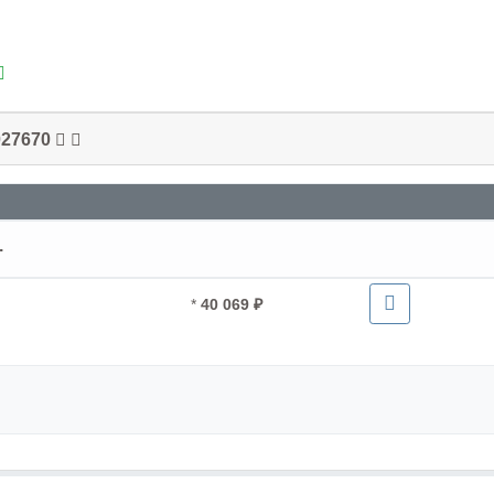
027670
.
*
40 069 ₽