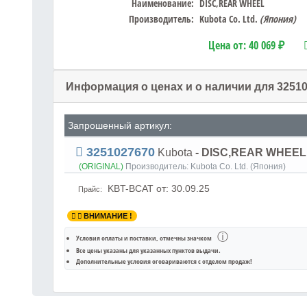
Наименование:
DISC,REAR WHEEL
Производитель:
Kubota Co. Ltd.
(Япония)
Цена от:
40 069 ₽
Информация о ценах и о наличии для 3251
Запрошенный артикул:
3251027670
Kubota
- DISC,REAR WHEEL
(ORIGINAL)
Производитель:
Kubota Co. Ltd. (Япония)
KBT-BCAT
от: 30.09.25
Прайс:
ВНИМАНИЕ !
ⓘ
Условия оплаты и поставки
, отмечны значком
Все цены указаны для
указанных пунктов выдачи
.
Дополнительные условия оговариваются с отделом продаж!