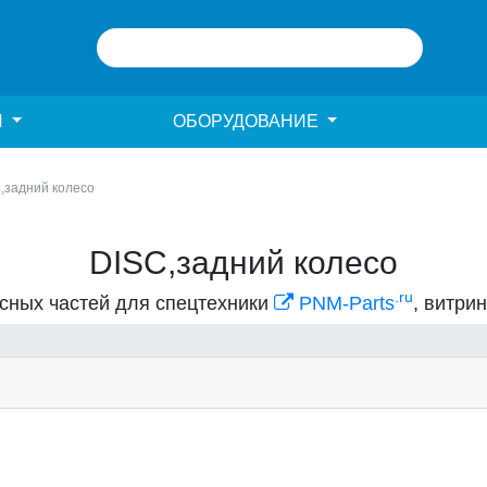
И
ОБОРУДОВАНИЕ
,задний колесо
DISC,задний колесо
.ru
асных частей для спецтехники
PNM-Parts
, витри