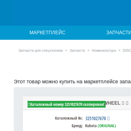
МАРКЕТПЛЕЙС
ЗАПЧАСТ
Запчасти для спецтехники
Запчасти
Номенклатура
DISC
Этот товар можно купить на маркетплейсе зап
Kubota 3251027670 - DISC,REAR WHEEL
Каталожный номер 3251027670 скопирован!
Каталожный №:
3251027670
Бренд:
Kubota
(ORIGINAL)