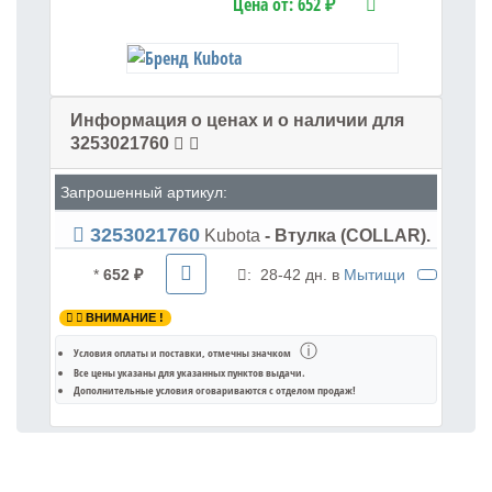
Цена от:
652 ₽
Информация о ценах и о наличии для
3253021760
Запрошенный артикул:
3253021760
Kubota
- Втулка (COLLAR).
*
652 ₽
:
28-42 дн. в
Мытищи
ВНИМАНИЕ !
ⓘ
Условия оплаты и поставки
, отмечны значком
Все цены указаны для
указанных пунктов выдачи
.
Дополнительные условия оговариваются с отделом продаж!