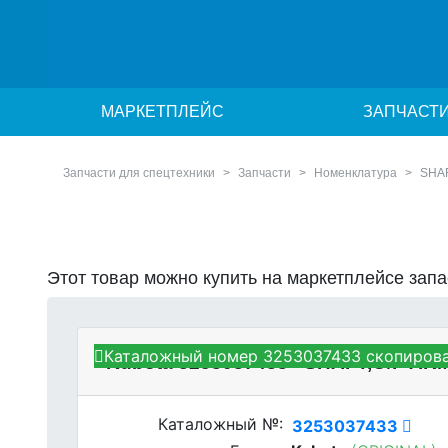
МАРКЕТПЛЕЙС
ЗАПЧАСТ
Запчасти для спецтехники
Запчасти
Номенклатура
SHAF
Этот товар можно купить на маркетплейсе зап
Каталожный номер 3253037433 скопирова
Kubota 3253037433 - SHAFT,O/P AR
Каталожный №:
3253037433