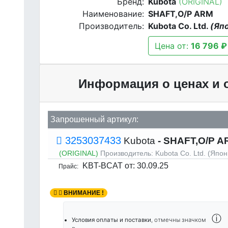
Бренд:
Kubota
(ORIGINAL)
Наименование:
SHAFT,O/P ARM
Производитель:
Kubota Co. Ltd.
(Яп
Цена от:
16 796 ₽
Информация о ценах и 
Запрошенный артикул:
3253037433
Kubota
- SHAFT,O/P A
(ORIGINAL)
Производитель:
Kubota Co. Ltd. (Япон
KBT-BCAT
от: 30.09.25
Прайс:
ВНИМАНИЕ !
ⓘ
Условия оплаты и поставки
, отмечны значком