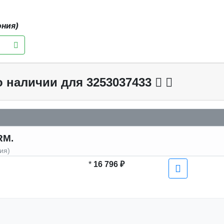
ония)
о наличии для 3253037433
RM.
ия)
*
16 796 ₽