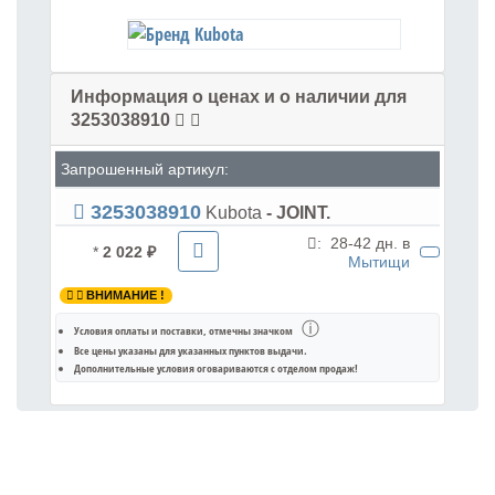
Информация о ценах и о наличии для
3253038910
Запрошенный артикул:
3253038910
Kubota
- JOINT.
:
28-42 дн. в
*
2 022 ₽
Мытищи
ВНИМАНИЕ !
ⓘ
Условия оплаты и поставки
, отмечны значком
Все цены указаны для
указанных пунктов выдачи
.
Дополнительные условия оговариваются с отделом продаж!