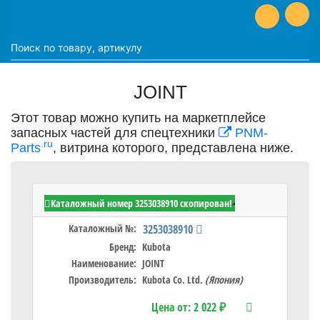
JOINT
Этот товар можно купить на маркетплейсе
запасных частей для спецтехники
PNM-
.ru
Parts
, витрина которого, представлена ниже.
Kubota 3253038910 - JOINT
Каталожный номер 3253038910 скопирован!
Каталожный №:
3253038910
Бренд:
Kubota
Наименование:
JOINT
Производитель:
Kubota Co. Ltd.
(Япония)
Цена от:
2 022 ₽