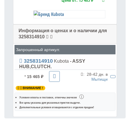
Цена от:
15 465 ₽
Информация о ценах и о наличии для
3258314910
Запрошенный артикул:
3258314910
Kubota
- ASSY
HUB,CLUTCH.
:
28-42 дн. в
*
15 465 ₽
Мытищи
ВНИМАНИЕ !
ⓘ
Условия оплаты и поставки
, отмечны значком
Все цены указаны для
указанных пунктов выдачи
.
Дополнительные условия оговариваются с отделом продаж!