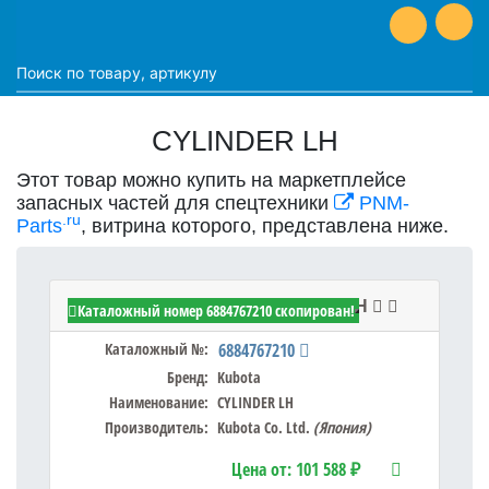
CYLINDER LH
Этот товар можно купить на маркетплейсе
запасных частей для спецтехники
PNM-
.ru
Parts
, витрина которого, представлена ниже.
Kubota 6884767210 - CYLINDER LH
Каталожный номер 6884767210 скопирован!
Каталожный №:
6884767210
Бренд:
Kubota
Наименование:
CYLINDER LH
Производитель:
Kubota Co. Ltd.
(Япония)
Цена от:
101 588 ₽