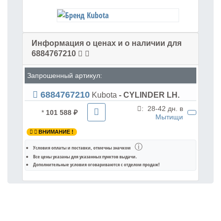
Информация о ценах и о наличии для
6884767210
Запрошенный артикул:
6884767210
Kubota
- CYLINDER LH.
:
28-42 дн. в
*
101 588 ₽
Мытищи
ВНИМАНИЕ !
ⓘ
Условия оплаты и поставки
, отмечны значком
Все цены указаны для
указанных пунктов выдачи
.
Дополнительные условия оговариваются с отделом продаж!