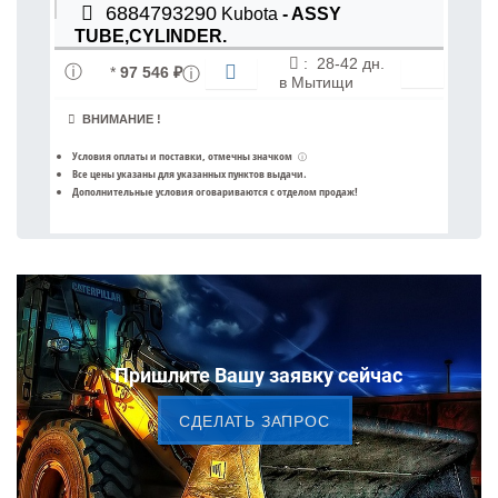
6884793290
Kubota
- ASSY
TUBE,CYLINDER.
:
28-42 дн.
*
97 546 ₽
в
Мытищи
ВНИМАНИЕ !
Условия оплаты и поставки
, отмечны значком
ⓘ
Все цены указаны для
указанных пунктов выдачи
.
Дополнительные условия оговариваются с отделом продаж!
Пришлите Вашу заявку сейчас
CДЕЛАТЬ ЗАПРОС