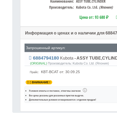
Наименование:
ASSY TUBE,CYLINDER
Производитель:
Kubota Co. Ltd.
(Япония)
Цена от:
93 680 ₽
Информация о ценах и о наличии для 6884
Запрошенный артикул:
6884794180
Kubota
- ASSY TUBE,CYLIN
(ORIGINAL)
Производитель:
Kubota Co. Ltd. (Япония)
KBT-BCAT
от: 30.09.25
Прайс:
ВНИМАНИЕ !
ⓘ
Условия оплаты и поставки
, отмечны значком
Все цены указаны для
указанных пунктов выдачи
.
Дополнительные условия оговариваются с отделом продаж!