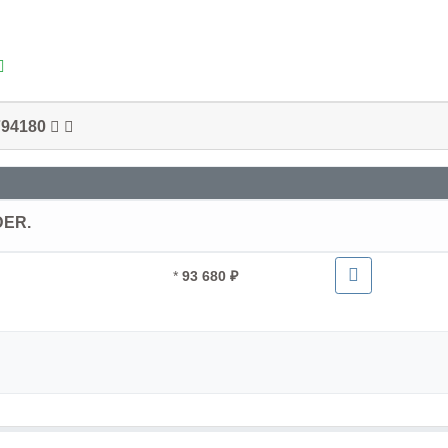
794180
DER.
*
93 680 ₽