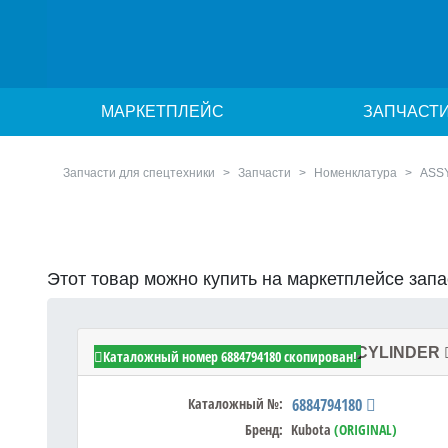
МАРКЕТПЛЕЙС
ЗАПЧАСТ
Запчасти для спецтехники
Запчасти
Номенклатура
ASS
Этот товар можно купить на маркетплейсе зап
Kubota 6884794180 - ASSY TUBE,CYLINDER
Каталожный номер 6884794180 скопирован!
Каталожный №:
6884794180
Бренд:
Kubota
(ORIGINAL)