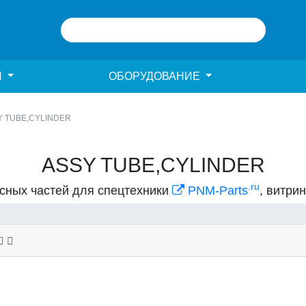
И
ОБОРУДОВАНИЕ
Y TUBE,CYLINDER
ASSY TUBE,CYLINDER
.ru
асных частей для спецтехники
PNM-Parts
, витри