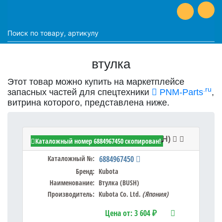
втулка
Этот товар можно купить на маркетплейсе
.ru
запасных частей для спецтехники
PNM-Parts
,
витрина которого, представлена ниже.
Kubota 6884967450 - Втулка (BUSH)
Каталожный номер 6884967450 скопирован!
Каталожный №:
6884967450
Бренд:
Kubota
Наименование:
Втулка (BUSH)
Производитель:
Kubota Co. Ltd.
(Япония)
Цена от:
3 604 ₽