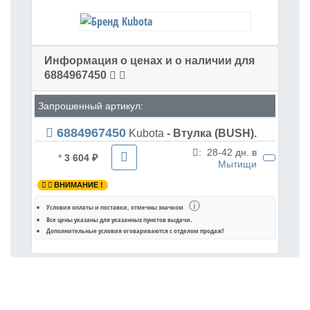
Информация о ценах и о наличии для
6884967450
Запрошенный артикул:
6884967450
Kubota
- Втулка (BUSH).
:
28-42 дн. в
*
3 604 ₽
Мытищи
ВНИМАНИЕ !
ⓘ
Условия оплаты и поставки
, отмечны значком
Все цены указаны для
указанных пунктов выдачи
.
Дополнительные условия оговариваются с отделом продаж!