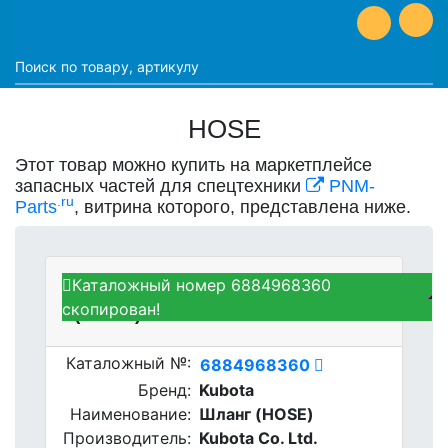
HOSE
Этот товар можно купить на маркетплейсе
запасных частей для спецтехники
PNM-
.ru
Parts
, витрина которого, представлена ниже.
Каталожный номер 6884968360
Kubota 6884968360 - Шланг
скопирован!
(HOSE)
Каталожный №:
6884968360
Бренд:
Kubota
Наименование:
Шланг (HOSE)
Производитель:
Kubota Co. Ltd.