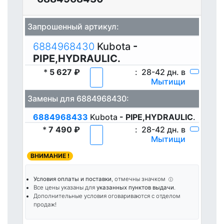
Запрошенный артикул:
6884968430
Kubota
-
PIPE,HYDRAULIC.
*
5 627 ₽
:
28-42 дн. в
Мытищи
Замены для 6884968430:
6884968433
Kubota
- PIPE,HYDRAULIC
.
*
7 490 ₽
:
28-42 дн. в
Мытищи
ВНИМАНИЕ !
Условия оплаты и поставки
, отмечны значком
ⓘ
Все цены указаны для
указанных пунктов выдачи
.
Дополнительные условия оговариваются с отделом
продаж!