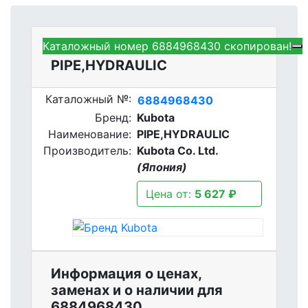
Каталожный номер 6884968430 скопирован!
Kubota 6884968430 -
PIPE,HYDRAULIC
Каталожный №:
6884968430
Бренд:
Kubota
Наименование:
PIPE,HYDRAULIC
Производитель:
Kubota Co. Ltd.
(Япония)
Цена от:
5 627 ₽
Информация о ценах,
заменах и о наличии для
6884968430