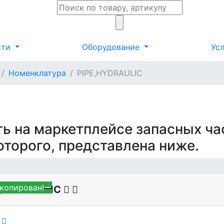
сти
Оборудование
Ус
Номенклатура
PIPE,HYDRAULIC
C
ть на маркетплейсе запасных ча
которого, представлена ниже.
копирован!
E,HYDRAULIC
0