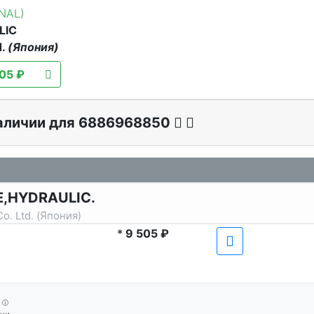
INAL)
LIC
d.
(Япония)
05 ₽
наличии для 6886968850
PE,HYDRAULIC.
o. Ltd. (Япония)
*
9 505 ₽
ⓘ