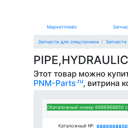
Маркетплейс
Запча
Запчасти для спецтехники
Запчасти
PIPE,HYDRAULI
Этот товар можно купи
.ru
PNM-Parts
, витрина 
Каталожный номер 6886968850 с
Kubota 6886968850 - PIP
Каталожный №:
688696885