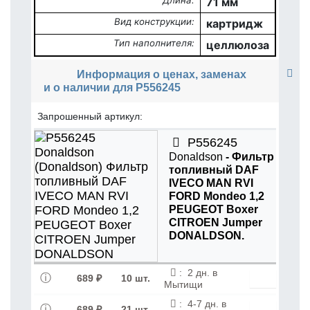
Длина:
71 мм
Вид конструкции:
картридж
Тип наполнителя:
целлюлоза
Информация о ценах, заменах
и о наличии для P556245
Запрошенный артикул:
P556245
Donaldson
- Фильтр
топливный DAF
IVECO MAN RVI
FORD Mondeo 1,2
PEUGEOT Boxer
CITROEN Jumper
DONALDSON.
:
2 дн. в
689 ₽
10 шт.
Мытищи
:
4-7 дн. в
689 ₽
21 шт.