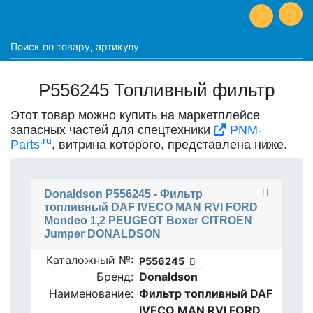
P556245 Топливный фильтр
Этот товар можно купить на маркетплейсе
запасных частей для спецтехники
PNM-
.ru
Parts
, витрина которого, представлена ниже.
Donaldson P556245 - Фильтр
топливный DAF IVECO MAN RVI FORD
Mondeo 1,2 PEUGEOT Boxer CITROEN
Jumper DONALDSON
Каталожный №:
P556245
Бренд:
Donaldson
Наименование:
Фильтр топливный DAF
IVECO MAN RVI FORD