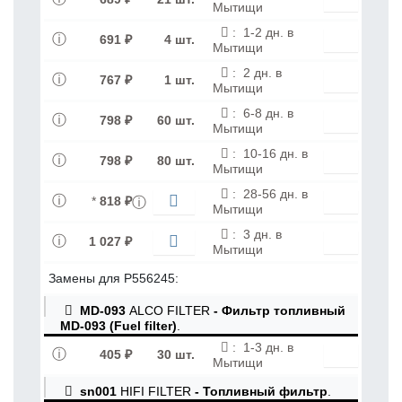
Мытищи
:
1-2 дн. в
691 ₽
4 шт.
Мытищи
:
2 дн. в
767 ₽
1 шт.
Мытищи
:
6-8 дн. в
798 ₽
60 шт.
Мытищи
:
10-16 дн. в
798 ₽
80 шт.
Мытищи
:
28-56 дн. в
*
818 ₽
Мытищи
:
3 дн. в
1 027 ₽
Мытищи
Замены для P556245:
MD-093
ALCO FILTER
- Фильтр топливный
MD-093 (Fuel filter)
.
:
1-3 дн. в
405 ₽
30 шт.
Мытищи
sn001
HIFI FILTER
- Топливный фильтр
.