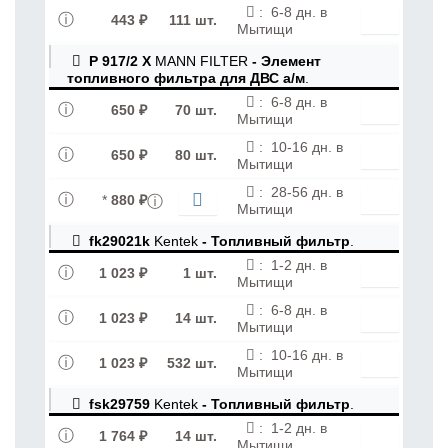
:
6-8 дн. в
443 ₽
111 шт.
Мытищи
P 917/2 X
MANN FILTER
- Элемент
топливного фильтра для ДВС а/м
.
:
6-8 дн. в
650 ₽
70 шт.
Мытищи
:
10-16 дн. в
650 ₽
80 шт.
Мытищи
:
28-56 дн. в
*
880 ₽
Мытищи
fk29021k
Kentek
- Топливный фильтр
.
:
1-2 дн. в
1 023 ₽
1 шт.
Мытищи
:
6-8 дн. в
1 023 ₽
14 шт.
Мытищи
:
10-16 дн. в
1 023 ₽
532 шт.
Мытищи
fsk29759
Kentek
- Топливный фильтр
.
:
1-2 дн. в
1 764 ₽
14 шт.
Мытищи