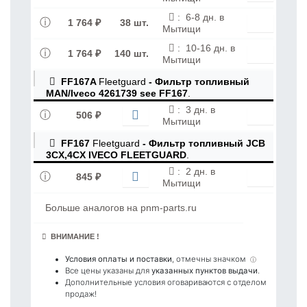
:
6-8 дн. в
1 764 ₽
38 шт.
Мытищи
:
10-16 дн. в
1 764 ₽
140 шт.
Мытищи
FF167A
Fleetguard
- Фильтр топливный
MAN/Iveco 4261739 see FF167
.
:
3 дн. в
506 ₽
Мытищи
FF167
Fleetguard
- Фильтр топливный JCB
3CX,4CX IVECO FLEETGUARD
.
:
2 дн. в
845 ₽
Мытищи
Больше аналогов на pnm-parts.ru
ВНИМАНИЕ !
Условия оплаты и поставки
, отмечны значком
ⓘ
Все цены указаны для
указанных пунктов выдачи
.
Дополнительные условия оговариваются с отделом
продаж!