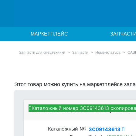
МАРКЕТПЛЕЙС
ЗАПЧАСТ
Запчасти для спецтехники
Запчасти
Номенклатура
CAS
Этот товар можно купить на маркетплейсе зап
Каталожный номер 3C09143613 скопирова
Kubota 3C09143613 - CASE,BEVEL
Каталожный №:
3C09143613