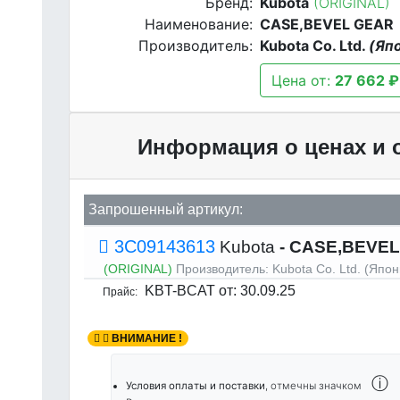
Бренд:
Kubota
(ORIGINAL)
Наименование:
CASE,BEVEL GEAR
Производитель:
Kubota Co. Ltd.
(Яп
Цена от:
27 662 ₽
Информация о ценах и 
Запрошенный артикул:
3C09143613
Kubota
- CASE,BEVEL
(ORIGINAL)
Производитель:
Kubota Co. Ltd. (Япон
KBT-BCAT
от: 30.09.25
Прайс:
ВНИМАНИЕ !
ⓘ
Условия оплаты и поставки
, отмечны значком