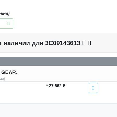
ония)
о наличии для 3C09143613
 GEAR.
ия)
*
27 662 ₽