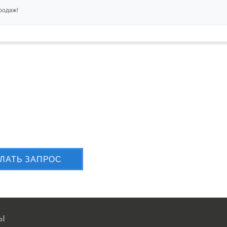
родаж!
лите Вашу заявку сейчас
ЛАТЬ ЗАПРОС
Ы