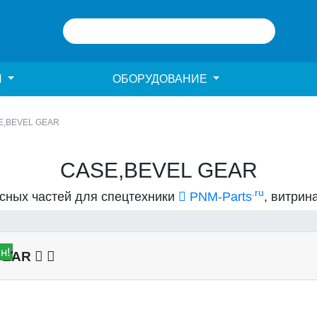
И
ОБОРУДОВАНИЕ
E,BEVEL GEAR
CASE,BEVEL GEAR
.ru
асных частей для спецтехники
PNM-Parts
, витрин
н!
 GEAR