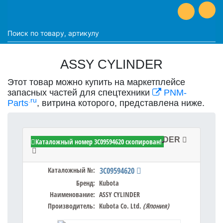
ASSY CYLINDER
Этот товар можно купить на маркетплейсе
запасных частей для спецтехники
PNM-
.ru
Parts
, витрина которого, представлена ниже.
Kubota 3C09594620 - ASSY CYLINDER
Каталожный номер 3C09594620 скопирован!
Каталожный №:
3C09594620
Бренд:
Kubota
Наименование:
ASSY CYLINDER
Производитель:
Kubota Co. Ltd.
(Япония)