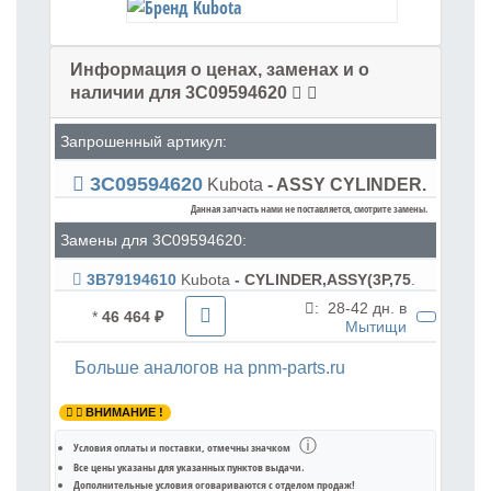
Информация о ценах, заменах и о
наличии для 3C09594620
Запрошенный артикул:
3C09594620
Kubota
- ASSY CYLINDER.
Данная запчасть нами не поставляется, смотрите замены.
Замены для 3C09594620:
3B79194610
Kubota
- CYLINDER,ASSY(3P,75
.
:
28-42 дн. в
*
46 464 ₽
Мытищи
Больше аналогов на pnm-parts.ru
ВНИМАНИЕ !
ⓘ
Условия оплаты и поставки
, отмечны значком
Все цены указаны для
указанных пунктов выдачи
.
Дополнительные условия оговариваются с отделом продаж!